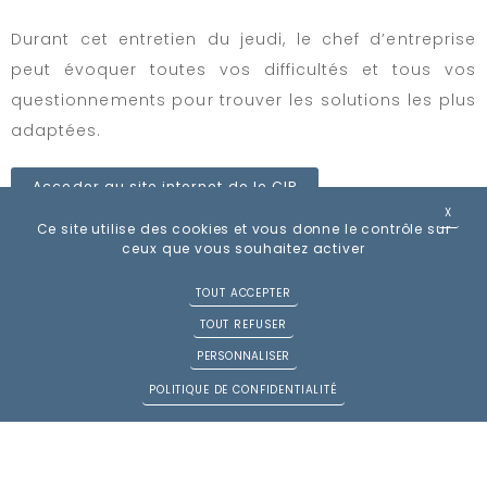
Durant cet entretien du jeudi, le chef d’entreprise
peut évoquer toutes vos difficultés et tous vos
questionnements pour trouver les solutions les plus
adaptées.
Acceder au site internet de le CIP
X
MASQ
Ce site utilise des cookies et vous donne le contrôle sur
ceux que vous souhaitez activer
TOUT ACCEPTER
TOUT REFUSER
PERSONNALISER
POLITIQUE DE CONFIDENTIALITÉ
2, avenue du Général Leclerc,
77008 Melun