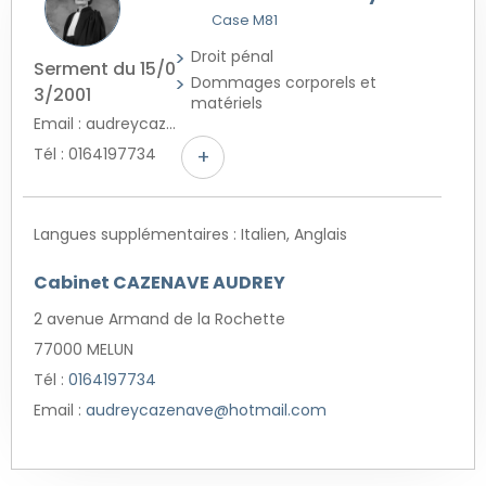
Case M81
Droit pénal
Serment du 15/0
Dommages corporels et
3/2001
matériels
Email : audreycazenave@hotmail.com
Tél : 0164197734
+
Langues supplémentaires : Italien, Anglais
Cabinet CAZENAVE AUDREY
2 avenue Armand de la Rochette
77000 MELUN
Tél :
0164197734
Email :
audreycazenave@hotmail.com